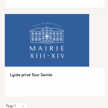
Lycée privé Tour Sainte
Pagination
Page suivante
Page 1
››