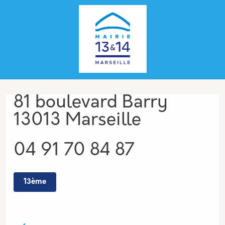
Aller au contenu principal
Panneau de gestion des cookies
Adresse
81 boulevard Barry
13013 Marseille
Téléphone
04 91 70 84 87
13ème