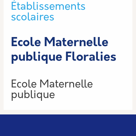
Type de lieu
Établissements
scolaires
Ecole Maternelle
publique Floralies
Informations
Ecole Maternelle
publique