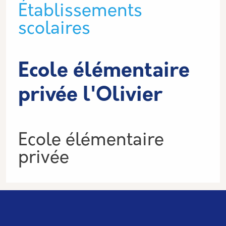
Type de lieu
Établissements
scolaires
Ecole élémentaire
privée l'Olivier
Informations
Ecole élémentaire
privée