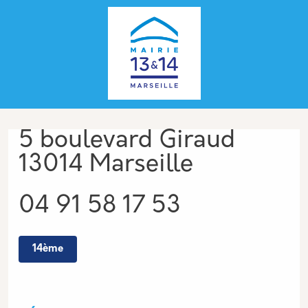
Aller au contenu principal
Panneau de gestion des cookies
Adresse
5 boulevard Giraud
13014 Marseille
Téléphone
04 91 58 17 53
14ème