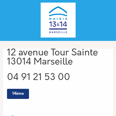
Aller au contenu principal
Panneau de gestion des cookies
Adresse
12 avenue Tour Sainte
13014 Marseille
Téléphone
04 91 21 53 00
14ème