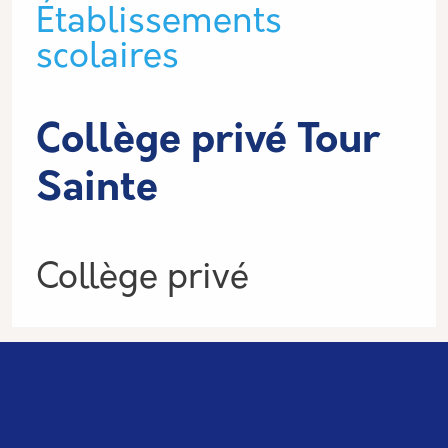
Type de lieu
Établissements
scolaires
Collège privé Tour
Sainte
Informations
Collège privé