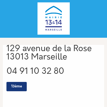
Aller au contenu principal
Panneau de gestion des cookies
Adresse
129 avenue de la Rose
13013 Marseille
Téléphone
04 91 10 32 80
13ème