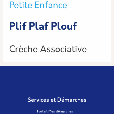
Type de lieu
Petite Enfance
Plif Plaf Plouf
Informations
Crèche Associative
Services et Démarches
Portail Mes démarches