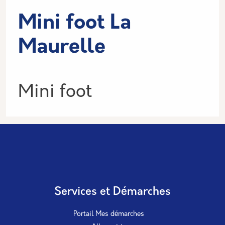
Mini foot La
Maurelle
Informations
Mini foot
Services et Démarches
Portail Mes démarches