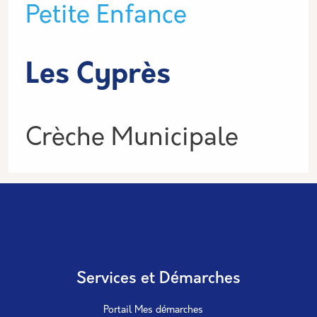
Type de lieu
Petite Enfance
Les Cyprès
Informations
Crèche Municipale
Services et Démarches
Portail Mes démarches