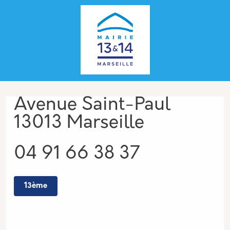
Aller au contenu principal
Panneau de gestion des cookies
Adresse
Avenue Saint-Paul
13013 Marseille
Téléphone
04 91 66 38 37
13ème