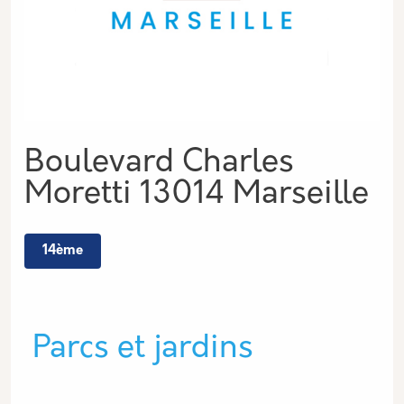
Adresse
Boulevard Charles
Moretti 13014 Marseille
14ème
Type de lieu
Parcs et jardins