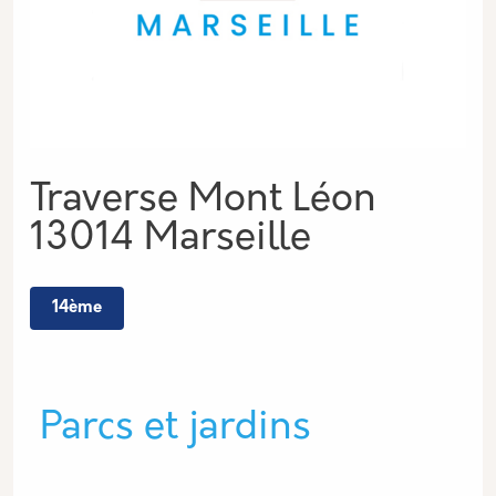
Adresse
Traverse Mont Léon
13014 Marseille
14ème
Type de lieu
Parcs et jardins