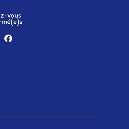
ez-vous
rmé(e)s