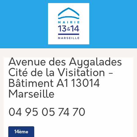
Aller au contenu principal
Panneau de gestion des cookies
Adresse
Avenue des Aygalades
Cité de la Visitation -
Bâtiment A1 13014
Marseille
Téléphone
04 95 05 74 70
14ème