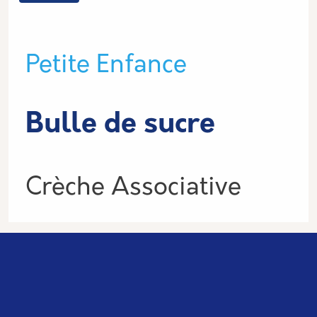
Type de lieu
Petite Enfance
Bulle de sucre
Informations
Crèche Associative