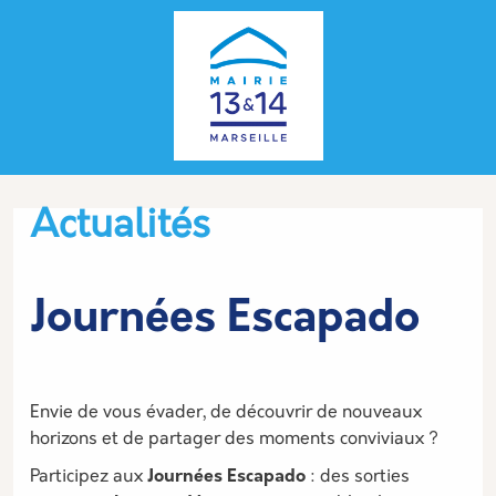
Aller au contenu principal
Panneau de gestion des cookies
Type d'article
Actualités
Journées Escapado
Envie de vous évader, de découvrir de nouveaux
horizons et de partager des moments conviviaux ?
Participez aux
Journées Escapado
: des sorties