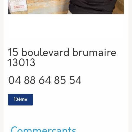
Adresse
15 boulevard brumaire
13013
Téléphone
04 88 64 85 54
13ème
Type de lieu
Commerçants