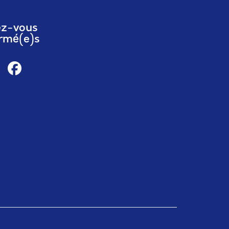
ez-vous
rmé(e)s