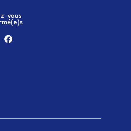
ez-vous
rmé(e)s