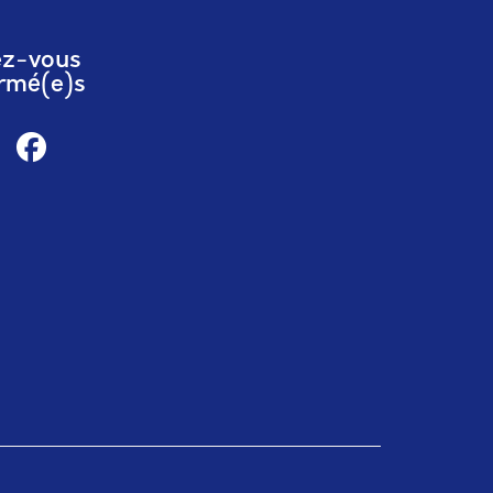
ez-vous
rmé(e)s