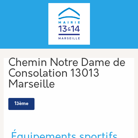
Aller au contenu principal
Panneau de gestion des cookies
Adresse
Chemin Notre Dame de
Consolation 13013
Marseille
13ème
Type de lieu
Équipements sportifs